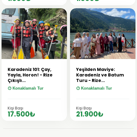
Karadeniz 101: Çay,
Yeşilden Maviye:
Yayla, Horon! - Rize
Karadeniz ve Batum
Çıkışlı...
Turu - Rize...
Konaklamalı Tur
Konaklamalı Tur
Kişi Başı
Kişi Başı
17.500₺
21.900₺